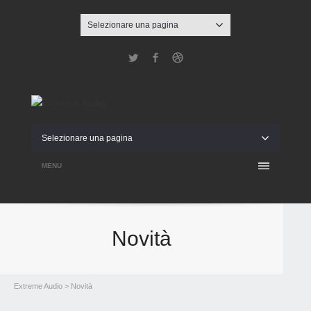
Selezionare una pagina
Twitter
Facebook
Dribbble
Selezionare una pagina
MENU
Novità
Extreme Audio
> Novità