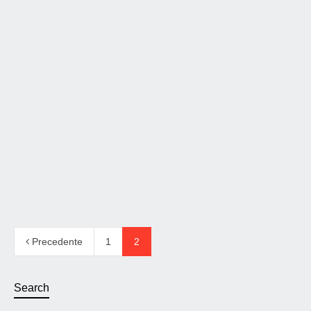
Nuovo driver per Orchestra
Versione Nanotech di Orchestra 2.2 e 2.3 che utilizza un
nuovo driver per la gamma media che conferisce un…
Per saperne di piÃ¹...
14 gennaio 2014
327
Precedente
1
2
Search