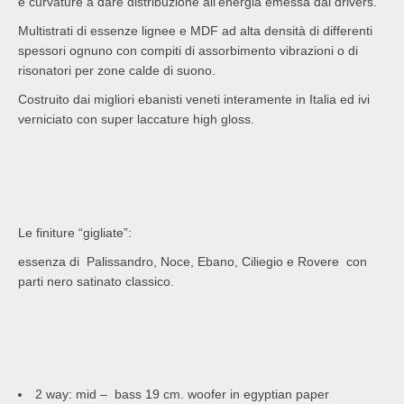
e curvature a dare distribuzione all’energia emessa dai drivers.
Multistrati di essenze lignee e MDF ad alta densità di differenti
spessori ognuno con compiti di assorbimento vibrazioni o di
risonatori per zone calde di suono.
Costruito dai migliori ebanisti veneti interamente in Italia ed ivi
verniciato con super laccature high gloss.
Le finiture “gigliate”:
essenza di Palissandro, Noce, Ebano, Ciliegio e Rovere con
parti nero satinato classico.
2 way: mid – bass 19 cm. woofer in egyptian paper