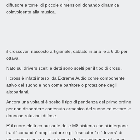
diffusore a torre di piccole dimensioni donando dinamica
coinvolgente alla musica.
il crossover, nascosto artigianale, cablato in aria è a 6 db per
ottava.
Nato sui drivers scelti e detti sono scelti per il tipo di cross .
Il cross è infatti inteso da Extreme Audio come componente
attivo del suono e non come partitore o protezione degli
altoparlanti.
Ancora una volta si è scelto il tipo di pendenza del primo ordine
per non disperdere contenuto armonico del suono ed evitare le
dannose rotazioni di fase.
E’ il cuore elettrico pulsante delle M8 sistema che si interpone
tra il “comando” amplificatore e gli “esecutori” o “drivers” di
movimento che creano attraverso le loro membrane il suono.