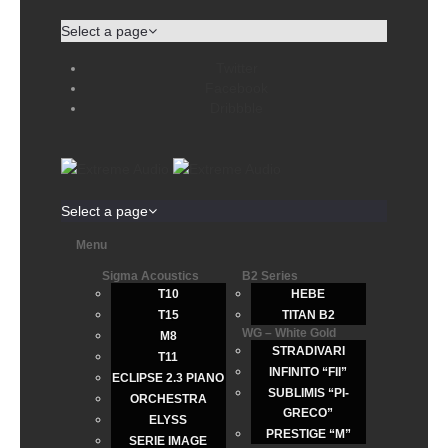
Select a page
Twitter
Facebook
Dribbble
Select a page
Menu
Sigma Acoustics
B2 Series
T10
HEBE
T15
TITAN B2
WG – White Gold
M8
STRADIVARI
T11
INFINITO “FII”
ECLIPSE 2.3 PIANO
SUBLIMIS “PI-
ORCHESTRA
GRECO”
ELYSS
PRESTIGE “M”
SERIE IMAGE