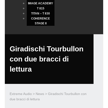
IMAGE ACADEMY
T 815
TITAN – T 830
COHERENCE
STAGE II
Giradischi Tourbullon
con due bracci di
lettura
Extreme Audio
>
News
> Giradischi Tourbullon con
due bracci di lettura