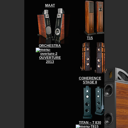
MAAT
T15
ORCHESTRA
OUVERTURE
2013
COHERENCE
STAGE II
TITAN – T 830