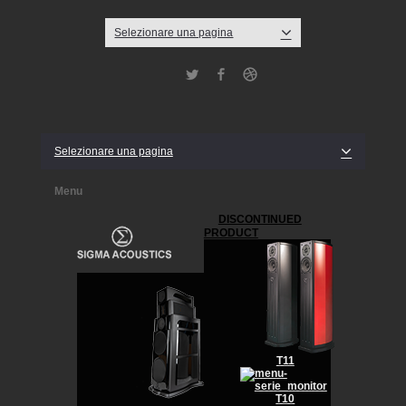
Selezionare una pagina
Twitter
Facebook
Dribbble
Selezionare una pagina
Menu
DISCONTINUED
PRODUCT
T11
T10