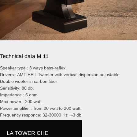
Technical data M 11
Speaker type : 3 ways bass-reflex.
Drivers : AMT HEIL Tweeter with vertical dispersion adjustable
Double woofer in carbon fiber
Sensitivity: 88 db.
Impedance : 6 ohm
Max power : 200 watt.
Power amplifier : from 20 watt to 200 watt.
Frequency responce: 32-30000 Hz +-3 db
Crossover: 6db/ottava first order
Measure: cm. 45x24xh130 base included
LA TOWER CHE
Net weight : Kg 41 each