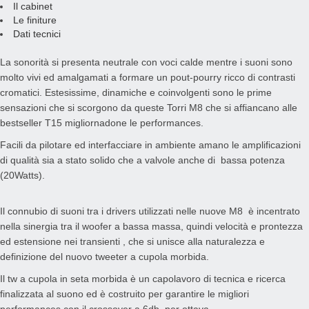
Il cabinet
Le finiture
Dati tecnici
La sonorità si presenta neutrale con voci calde mentre i suoni sono
molto vivi ed amalgamati a formare un pout-pourry ricco di contrasti
cromatici. Estesissime, dinamiche e coinvolgenti sono le prime
sensazioni che si scorgono da queste Torri M8 che si affiancano alle
bestseller T15 migliornadone le performances.
Facili da pilotare ed interfacciare in ambiente amano le amplificazioni
di qualità sia a stato solido che a valvole anche di bassa potenza
(20Watts).
Il connubio di suoni tra i drivers utilizzati nelle nuove M8 è incentrato
nella sinergia tra il woofer a bassa massa, quindi velocità e prontezza
ed estensione nei transienti , che si unisce alla naturalezza e
definizione del nuovo tweeter a cupola morbida.
Il tw a cupola in seta morbida è un capolavoro di tecnica e ricerca
finalizzata al suono ed è costruito per garantire le migliori