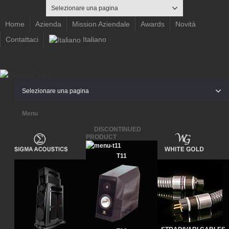
Selezionare una pagina
Home
Azienda
Mission Aziendale
Awards
Novità
Contattaci
Italiano
Twitter
Facebook
Dribbble
Selezionare una pagina
Menu
DISCONTINUED
PRODUCT
T11