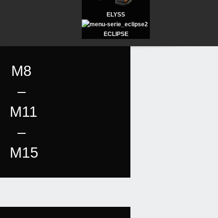
ELYSS
ECLIPSE
M8
–
M11
–
M15