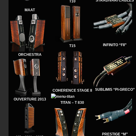
STRADIVARI CABLES
T10
MAAT
INFINITO “FII”
T15
ORCHESTRA
SUBLIMIS “PI-GRECO”
COHERENCE STAGE II
OUVERTURE 2013
TITAN – T 830
PRESTIGE “M”