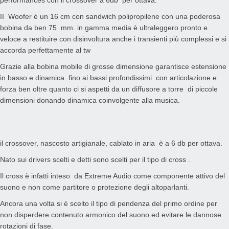
performances con il crossover a 6db per ottava.
II Woofer è un 16 cm con sandwich polipropilene con una poderosa
bobina da ben 75 mm. in gamma media è ultraleggero pronto e
veloce a restituire con disinvoltura anche i transienti più complessi e si
accorda perfettamente al tw
Grazie alla bobina mobile di grosse dimensione garantisce estensione
in basso e dinamica fino ai bassi profondissimi con articolazione e
forza ben oltre quanto ci si aspetti da un diffusore a torre di piccole
dimensioni donando dinamica coinvolgente alla musica.
il crossover, nascosto artigianale, cablato in aria è a 6 db per ottava.
Nato sui drivers scelti e detti sono scelti per il tipo di cross .
Il cross è infatti inteso da Extreme Audio come componente attivo del
suono e non come partitore o protezione degli altoparlanti.
Ancora una volta si è scelto il tipo di pendenza del primo ordine per
non disperdere contenuto armonico del suono ed evitare le dannose
rotazioni di fase.