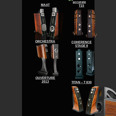
MAAT
T15
ORCHESTRA
COHERENCE
STAGE II
OUVERTURE
2013
TITAN – T 830