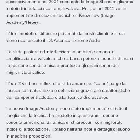
successivamente nel 2004 sono nate le Image Sl che migliorano
le doti di interfaccia con ampli valvola..Per poi nel 2011 venire
implementate di soluzioni tecniche e Know how (Image
Academy/Hebe) .
E’ tra i modelli di diffusore più amati dai nostri clienti e in cui
viene riconosciuto il DNA sonico Extreme Audio.
Facili da pilotare ed interfacciare in ambiente amano le
amplificazioni a valvole anche a bassa potenza monotriodi ma si
rapportano con dinamica e prontezza gli ordini sonori dei
migliori stato solido.
E’ un 2 vie bass reflex che si fa amare per “come” porge la
musica con naturalezza e definizione grazie alle caratteristiche
dei componenti adottati e alla tecnica di crossover.
Le nuove Image Academy sono state implementate di tutto il
meglio che la tecnica ha prodotto in questi anni, donano
sonorità armoniche, dinamica e chiaroscuri con migliorato
indice di articolazione, librano nell’aria note e dettagli di suono
in magiche proporzioni.