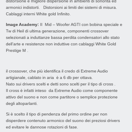
distorsione e migliore dispersione in ambienti di sonorità ed
armonici indistorti. Distorsioni ai limiti dei sistemi di misura.
Cablaggi interni White gold Infinito.
Image Academy:
II Mid – Woofer AGTI con bobina speciale e
Tw di Heil di ultima generazione, componenti crossover
selezionati a induttanze bassa perdita condensatori allo stato
dell’arte e resistenze non induttive con cablaggi White Gold
Prestige M .
il crossover, che più identifica il credo di Extreme Audio
artigianale, cablato in aria è a 6 db per ottava.
Nato sui drivers scelti e detti sono scelti per il tipo di cross .
Il cross è infatti inteso da Extreme Audio come componente
attivo del suono e non come partitore o semplice protezione
degli altoparlanti.
Si è scelto il tipo di pendenza del primo ordine per non
disperdere contenuto armonico del suono dei preziosi drivers
ed evitare le dannose rotazioni di fase.