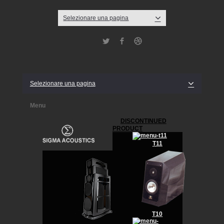
Selezionare una pagina
Twitter
Facebook
Dribbble
Selezionare una pagina
Menu
DISCONTINUED
PRODUCT
T11
T10