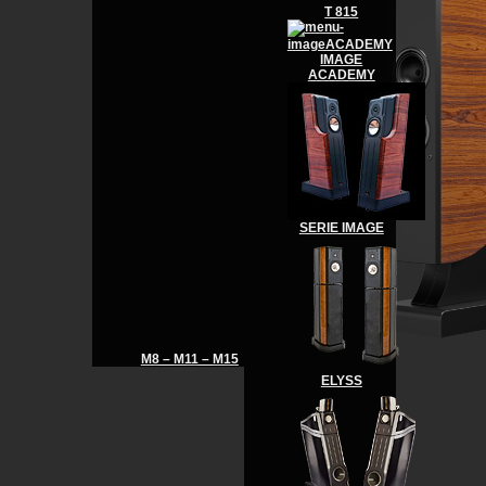
T 815
IMAGE
ACADEMY
SERIE IMAGE
M8 – M11 – M15
ELYSS