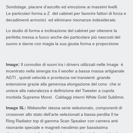
Sondstage, piacere d’ascolto ed emozione ai massimi livelli.
Le particolari forma a Z del cabinet per favorire fattori di forza e
decadimenti armonici ed eliminare risonanze indesiderate.
Lo studio di forma e inclinazione del cabinet per ottenere la
perfetta messa a fuoco anche dei particolare più nascosti del
suono e darne con magia la sua giusta forma e proporzione.
Image:
Il connubio di suoni tra i drivers utilizzati nelle Image è
incentrato nella sinergia tra il woofer a bassa massa artigianale
AGTI , quindi velocità e prontezza nei transienti ,grande
estensione grazie alla generosa elongazione del cono che si
unisce alla naturalezza e definizione del Tweeter a cupola
morbida Supreme Morel. Cablaggi interni White Gold Sublimis.
Image SL:
Midwoofer stessa serie selezionato, componenti di
crossover allo stato dell’arte selezionati a bassa perdita Il tw
Ring Radiator top di gamma Scan Speaker con camera anti
risonante speciale e magneti neodimio per bassissima