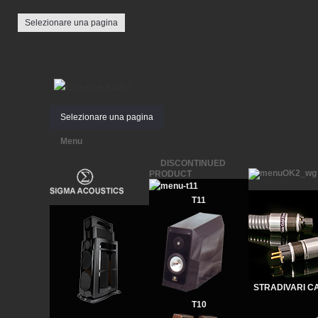
Selezionare una pagina
Twitter
Facebook
Dribbble
Selezionare una pagina
Menu
DISCONTINUED
PRODUCT
T11
STRADIVARI C
T10