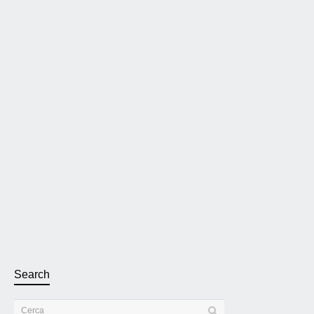
Extreme Audio è distributore ufficiale
in Italia dei prodotti Schnerzinger
Per saperne di piÃ¹...
5 febbraio 2026
0
4
Search