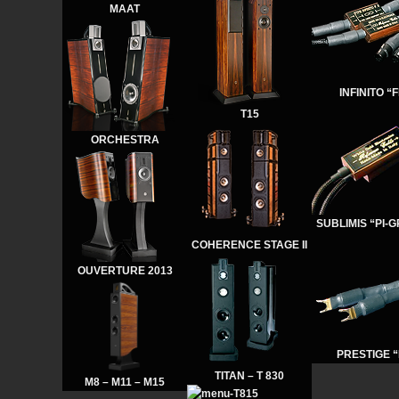
MAAT
INFINITO “FI
T15
ORCHESTRA
SUBLIMIS “PI-
COHERENCE STAGE II
OUVERTURE 2013
PRESTIGE 
TITAN – T 830
M8 – M11 – M15