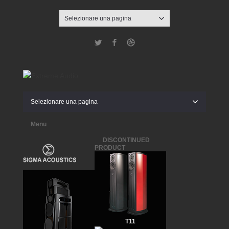
Selezionare una pagina
Twitter
Facebook
Dribbble
Selezionare una pagina
Menu
DISCONTINUED
PRODUCT
T11