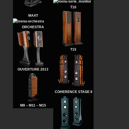
T10
MAAT
ORCHESTRA
T15
OUVERTURE 2013
COHERENCE STAGE II
M8 – M11 – M15