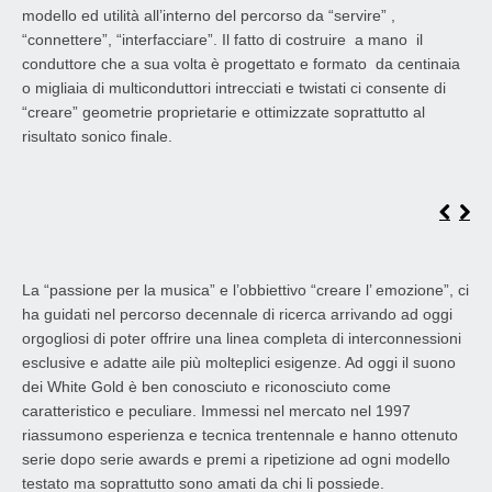
modello ed utilità all’interno del percorso da “servire” ,
“connettere”, “interfacciare”. Il fatto di costruire a mano il
conduttore che a sua volta è progettato e formato da centinaia
o migliaia di multiconduttori intrecciati e twistati ci consente di
“creare” geometrie proprietarie e ottimizzate soprattutto al
risultato sonico finale.
La “passione per la musica” e l’obbiettivo “creare l’ emozione”, ci
ha guidati nel percorso decennale di ricerca arrivando ad oggi
orgogliosi di poter offrire una linea completa di interconnessioni
esclusive e adatte aile più molteplici esigenze. Ad oggi il suono
dei White Gold è ben conosciuto e riconosciuto come
caratteristico e peculiare. Immessi nel mercato nel 1997
riassumono esperienza e tecnica trentennale e hanno ottenuto
serie dopo serie awards e premi a ripetizione ad ogni modello
testato ma soprattutto sono amati da chi li possiede.