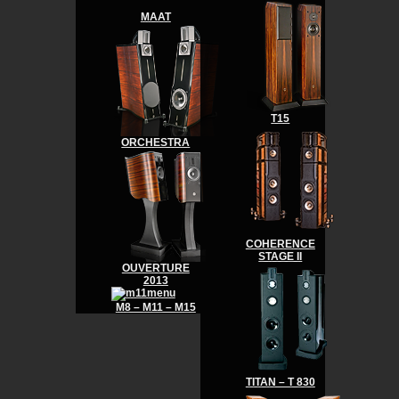
MAAT
T15
ORCHESTRA
COHERENCE
STAGE II
OUVERTURE
2013
M8 – M11 – M15
TITAN – T 830