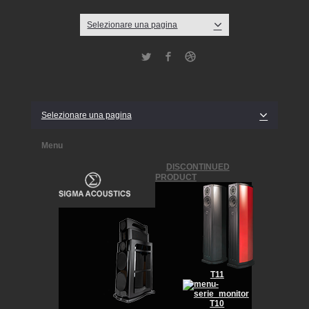
Selezionare una pagina
Twitter
Facebook
Dribbble
Selezionare una pagina
Menu
DISCONTINUED
PRODUCT
T11
T10