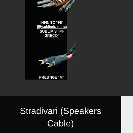
INFINITO “FII”
SUBLIMIS “PI-
GRECO”
PRESTIGE “M”
Stradivari (Speakers
Cable)