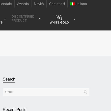
ziendale
Awards
Novità
Contattaci
Italiano
DISCONTINUED
PRODUCT
Search
Recent Posts